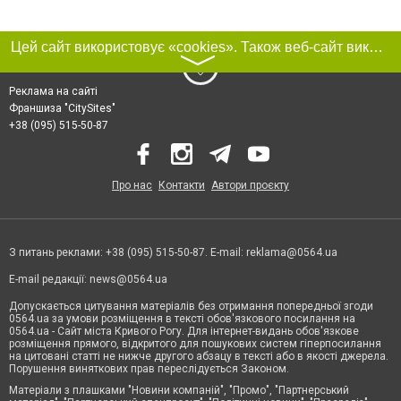
Цей сайт використовує «cookies». Також веб-сайт використовує інтернет-сервіс для збору технічних даних стосовно відвідувачів з метою отримання маркетингової та статистичної інформації. Умови обробки даних відвідувачів сайту див.
〉
Реклама на сайті
Франшиза "CitySites"
+38 (095) 515-50-87
Про нас
Контакти
Автори проєкту
З питань реклами: +38 (095) 515-50-87. E-mail:
reklama@0564.ua
E-mail редакції:
news@0564.ua
Допускається цитування матеріалів без отримання попередньої згоди
0564.ua за умови розміщення в тексті обов'язкового посилання на
0564.ua - Сайт міста Кривого Рогу. Для інтернет-видань обов'язкове
розміщення прямого, відкритого для пошукових систем гіперпосилання
на цитовані статті не нижче другого абзацу в тексті або в якості джерела.
Порушення виняткових прав переслідується Законом.
Матеріали з плашками "Новини компаній", "Промо", "Партнерський