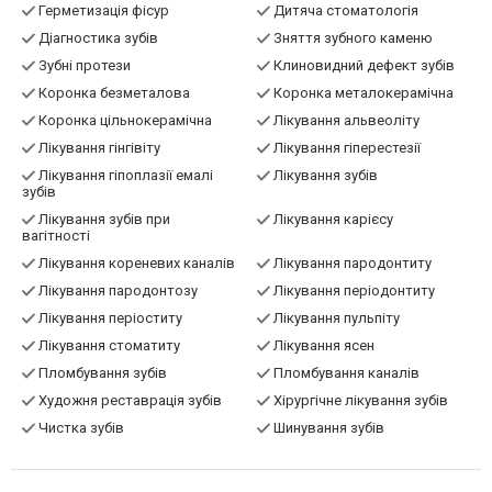
Герметизація фісур
Дитяча стоматологія
Діагностика зубів
Зняття зубного каменю
Зубні протези
Клиновидний дефект зубів
Коронка безметалова
Коронка металокерамічна
Коронка цільнокерамічна
Лікування альвеоліту
Лікування гінгівіту
Лікування гіперестезії
Лікування гіпоплазії емалі
Лікування зубів
зубів
Лікування зубів при
Лікування карієсу
вагітності
Лікування кореневих каналів
Лікування пародонтиту
Лікування пародонтозу
Лікування періодонтиту
Лікування періоститу
Лікування пульпіту
Лікування стоматиту
Лікування ясен
Пломбування зубів
Пломбування каналів
Художня реставрація зубів
Хірургічне лікування зубів
Чистка зубів
Шинування зубів