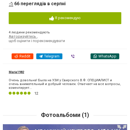
66 переглядів в серпні
Я рекомендую
4 людини рекомендують
Авторизуйтесь
,
щоб оцінити і порекомендувати
Reddit
Telegram
Viber
WhatsApp
Maria1982
Очень довольна! Была на УЗИ у Свирского В.Ф. СПЕЦИАЛИСТ и
очень внимательный и добрый человек. Отвечает на все вопросы,
коментирует...
12
Фотоальбоми (1)